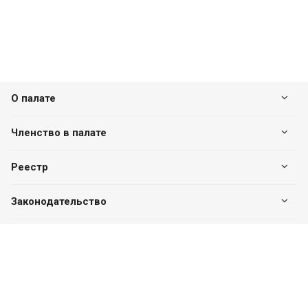
О палате
Членство в палате
Реестр
Законодательство
Наши контакты
+7 (7182) 513-240
+7 777-551-32-40
Пн. – Пт.: с 8:00 до 17:00