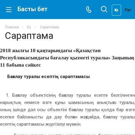
Басты бет
Қаз
Рус
Главная
kz
Сараптама
Сараптама
2018 жылғы 10 қаңтарындағы «Қазақстан
Республикасындағы бағалау қызметі туралы» Заңының
11 бабына сәйкес
Бағалау туралы есептің сараптамасы
1. Бағалау объектісінің бағалау туралы есепте белгіленген
нарықтық немесе өзге құны шамасының анықтығы туралы,
оның ішінде дәл осы объектіні бағалау туралы қолда бар өзге
есепке байланысты да дау болған жағдайда, бағалау туралы
есептің сараптамасы жүргізілуі мүмкін.