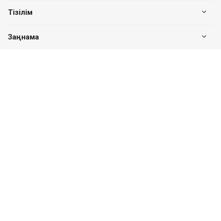
Тізілім
Заңнама
Біздің байланыс
+7 (7182) 513-240
+7 777-551-32-40
Пн. – Пт.: с 8:00 до 17:00
Павлодар қ., Едіге би к-сі, 76, 302 кеңсе
valuer.kz@mail.ru
Сайттың дамуы
SITER.KZ