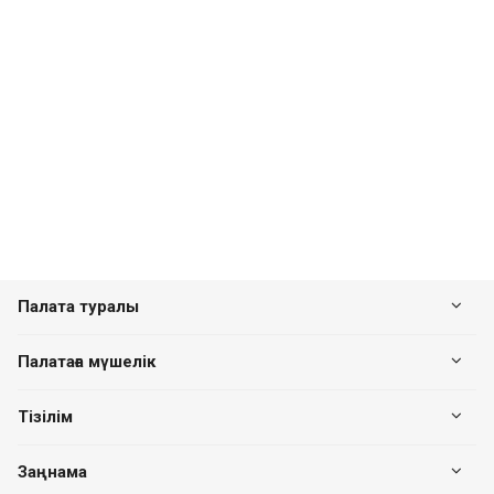
Палата туралы
Палатаға мүшелік
Тізілім
Заңнама