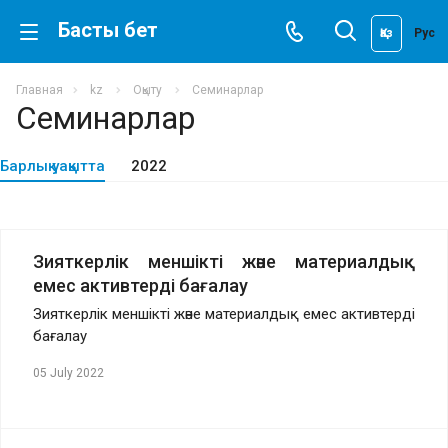
Басты бет
Қаз
Рус
Главная
kz
Оқыту
Семинарлар
Семинарлар
Барлық уақытта
2022
Зияткерлік меншікті және материалдық
емес активтерді бағалау
Зияткерлік меншікті және материалдық емес активтерді
бағалау
05 July 2022