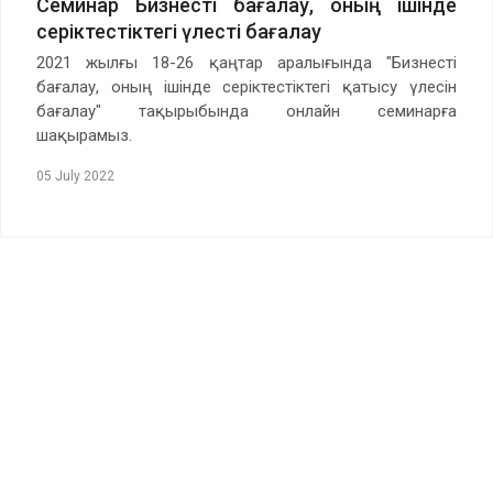
Семинар Бизнесті бағалау, оның ішінде
серіктестіктегі үлесті бағалау
2021 жылғы 18-26 қаңтар аралығында "Бизнесті
бағалау, оның ішінде серіктестіктегі қатысу үлесін
бағалау" тақырыбында онлайн семинарға
шақырамыз.
05 July 2022