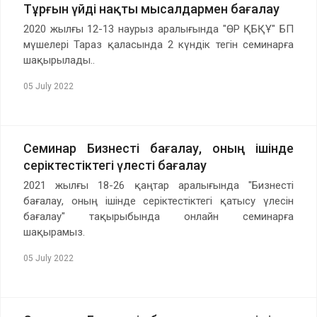
Тұрғын үйді нақты мысалдармен бағалау
2020 жылғы 12-13 наурыз аралығында "ӨР ҚБҚҰ" БП
мүшелері Тараз қаласында 2 күндік тегін семинарға
шақырылады..
05 July 2022
Семинар Бизнесті бағалау, оның ішінде
серіктестіктегі үлесті бағалау
2021 жылғы 18-26 қаңтар аралығында "Бизнесті
бағалау, оның ішінде серіктестіктегі қатысу үлесін
бағалау" тақырыбында онлайн семинарға
шақырамыз.
05 July 2022