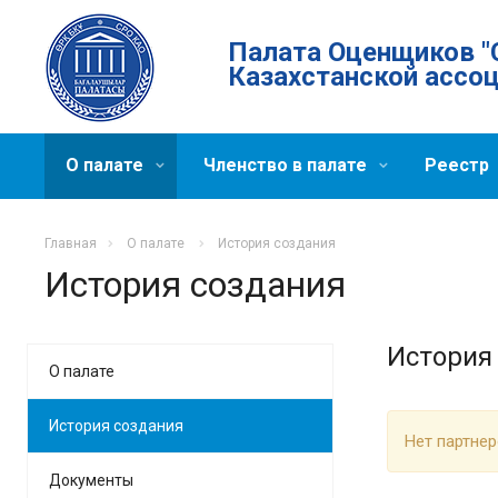
Палата Оценщиков "
Казахстанской ассо
О палате
Членство в палате
Реестр
Главная
О палате
История создания
История создания
История
О палате
История создания
Нет партне
Документы