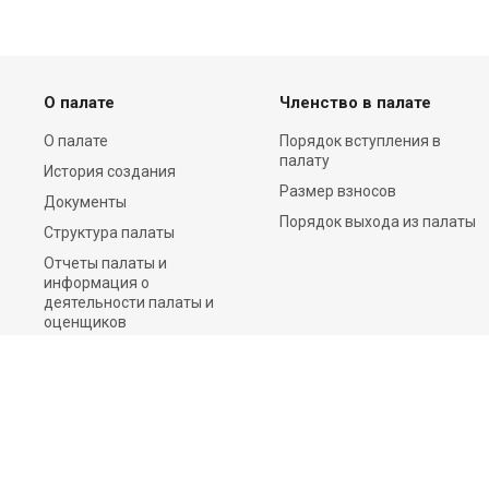
О палате
Членство в палате
О палате
Порядок вступления в
палату
История создания
Размер взносов
Документы
Порядок выхода из палаты
Структура палаты
Отчеты палаты и
информация о
деятельности палаты и
оценщиков
Пресс-центр
Контакты