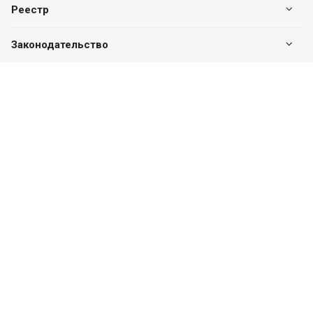
Реестр
Законодательство
Наши контакты
+7 (7182) 513-240
+7 777-551-32-40
Пн. – Пт.: с 8:00 до 17:00
г. Павлодар, ул. Eдіге би, 76, офис 302
valuer.kz@mail.ru
Разработка сайта
SITER.KZ