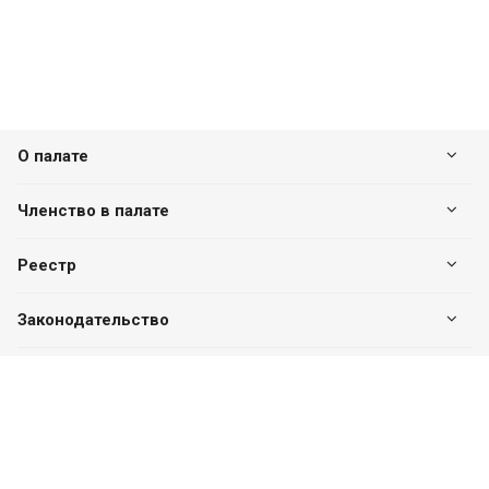
О палате
Членство в палате
Реестр
Законодательство
Наши контакты
+7 (7182) 513-240
+7 777-551-32-40
Пн. – Пт.: с 8:00 до 17:00