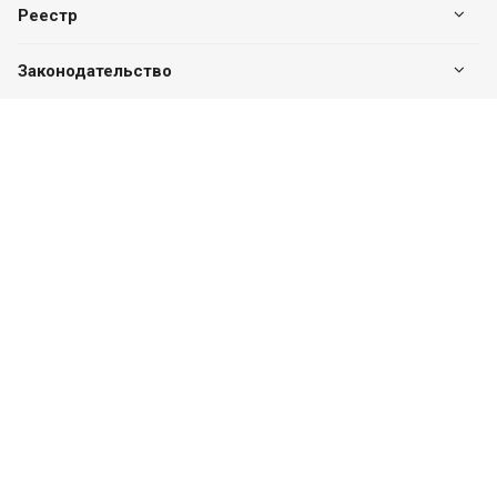
Реестр
Законодательство
Наши контакты
+7 (7182) 513-240
+7 777-551-32-40
Пн. – Пт.: с 8:00 до 17:00
г. Павлодар, ул. Eдіге би, 76, офис 302
valuer.kz@mail.ru
Разработка сайта
SITER.KZ