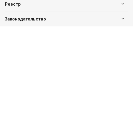
Реестр
Законодательство
Наши контакты
+7 (7182) 513-240
+7 777-551-32-40
Пн. – Пт.: с 8:00 до 17:00
г. Павлодар, ул. Eдіге би, 76, офис 302
valuer.kz@mail.ru
Разработка сайта
SITER.KZ