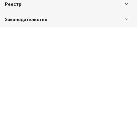
Реестр
Законодательство
Наши контакты
+7 (7182) 513-240
+7 777-551-32-40
Пн. – Пт.: с 8:00 до 17:00
г. Павлодар, ул. Eдіге би, 76, офис 302
valuer.kz@mail.ru
Разработка сайта
SITER.KZ