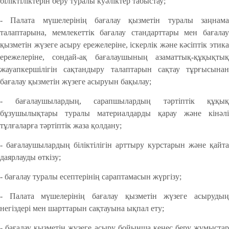
біліктіліктерін беру туралы куәліктер табыстау;
- Палата мүшелерінің бағалау қызметін туралы заңнама
талаптарына, мемлекеттік бағалау стандарттары мен бағалау
қызметін жүзеге асыру ережелеріне, іскерлік және кәсіптік этика
ережелеріне, сондай-ақ бағалаушының азаматтық-құқықтық
жауапкершілігін сақтандыру талаптарын сақтау тұрғысынан
бағалау қызметін жүзеге асыруын бақылау;
- бағалаушылардың, сарапшылардың тәртіптік құқық
бұзушылықтары туралы материалдарды қарау және кінәлі
тұлғаларға тәртіптік жаза қолдану;
- бағалаушылардың біліктілігін арттыру курстарын және қайта
даярлауды өткізу;
- бағалау туралы есептерінің сараптамасын жүргізу;
- Палата мүшелерінің бағалау қызметін жүзеге асырудың
негіздері мен шарттарын сақтауына ықпал ету;
- бағалау қызметін жүзеге асыру бойынша кеңес беру жұмыстар