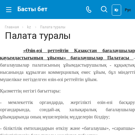
Басты бет
Қаз
Рус
Главная
kz
Палата туралы
Палата туралы
«Өзін-өзі реттейтін Қазақстан бағалаушыла
қауымдастығының ұйымы» бағалаушылар Палатасы
-
бағалаушылар палатасының ұйымдастырушылық - құқықтық
нысанында құрылған коммерциялық емес ұйым, бұл міндетті
мүшелікке негізделген өзін-өзі реттейтін ұйым.
Қызметтің негізгі бағыттары:
- мемлекеттік органдарда, жергілікті өзін-өзі басқару
органдарында, сондай-ақ халықаралық бағалаушылар
ұйымдарында оның мүшелерінің мүдделерін білдіру;
- біліктілік емтихандарын өткізу және «бағалаушы», «сарапшы»