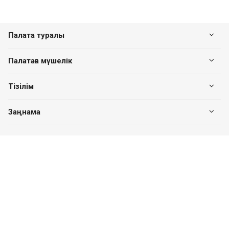
Палата туралы
Палатаға мүшелік
Тізілім
Заңнама
Біздің байланыс
+7 (7182) 513-240
+7 777-551-32-40
Пн. – Пт.: с 8:00 до 17:00
Павлодар қ., Едіге би к-сі, 76, 302 кеңсе
valuer.kz@mail.ru