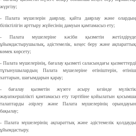
жүргізу;
- Палата мүшелерін даярлау, қайта даярлау және олардың
біліктілігін арттыру жүйесінің дамуын қамтамасыз ету;
- Палата мүшелеріне кәсіби қызметін жетілдіруде
ұйымдастырушылық, әдістемелік, кеңес беру және ақпараттық
көмек көрсету;
- Палата мүшелерінің, бағалау қызметі саласындағы қызметтерді
тұтынушылардың Палата мүшелеріне өтініштерін, өтініш
хаттарын, шағымдарын қарау;
- бағалау қызметін жүзеге асыру кезінде мүліктік
жауапкершілікті қамтамасыз ету тәртібіне қойылатын қосымша
талаптарды әзірлеу және Палата мүшелерінің орындауын
бақылау;
- Палата мүшелерінің ақпараттық және әдістемелік қолдауды
ұйымдастыру.