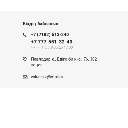
Біздің байланыс
+7 (7182) 513-240
+7 777-551-32-40
Пн. – Пт.: с 8:00 до 17:00
Павлодар қ., Едіге би к-сі, 76, 302
кеңсе
valuer.kz@mail.ru
Сайттың дамуы
SITER.KZ