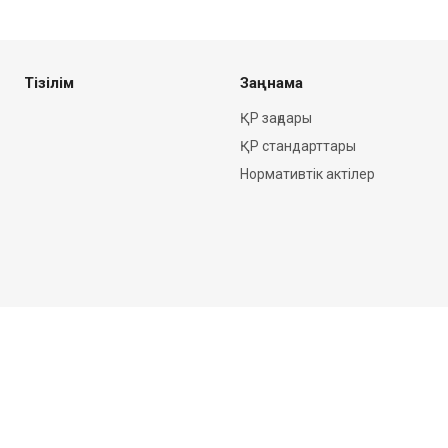
Тізілім
Заңнама
ҚР заңдары
ҚР стандарттары
Нормативтік актілер