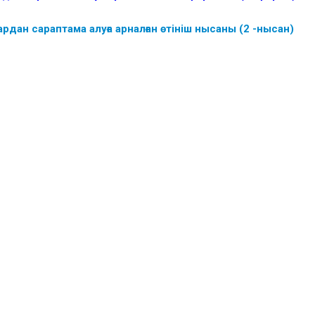
ардан сараптама алуға арналған өтініш нысаны (2 -нысан)