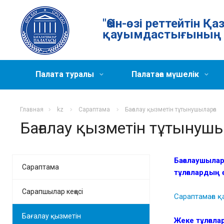
"Өзін-өзі реттейтін 
қауымдастығының 
Палата туралы
Палатаға мүшелік
Главная
kz
Сараптама
Бағалау қызметін тұтынушыларға
Бағалау қызметін тұтынушы
Бағалаушыл
Сараптама
тұлғалардың 
Сарапшылар кеңесі
Сараптамаға 
Бағалау қызметін
Жеке тұлғала