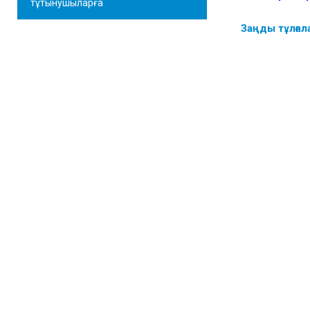
тұтынушыларға
Заңды тұлғал