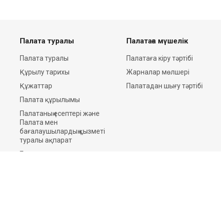
Палата туралы
Палатаға мүшелік
Палата туралы
Палатаға кіру тәртібі
Құрылу тарихы
Жарналар мөлшері
Құжаттар
Палатадан шығу тәртібі
Палата құрылымы
Палатаның есептері және
Палата мен
бағалаушылардың қызметі
туралы ақпарат
Баспасөз орталығы
Байланыстар