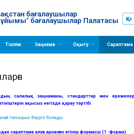
Қазақстан бағалаушылар
Қаз
ұйымы" бағалаушылар Палатасы
Тізілім
Заңнама
Оқыту
Сараптама
ларға
ардың салалық заңнаманы, стандарттар мен ережеле
өтініштерін ақысыз негізде қарау тәртібі
қалай тапсырыс беруге болады
рдан сараптама алуға арналған өтініш формасы (1 -форма)