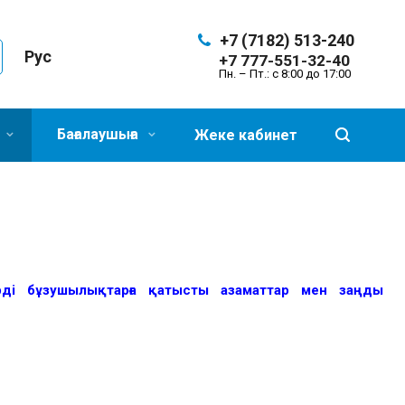
+7 (7182) 513-240
Рус
+7 777-551-32-40
Пн. – Пт.: с 8:00 до 17:00
Бағалаушыға
Жеке кабинет
рді бұзушылықтарға қатысты азаматтар мен заңды