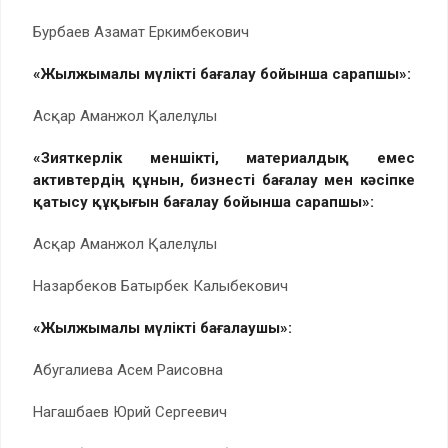
Бурбаев Азамат Еркимбекович
«Жылжымалы мүлікті бағалау бойынша сарапшы»:
Асқар Аманжол Қалелұлы
«Зияткерлік меншікті, материалдық емес
активтердің құнын, бизнесті бағалау мен кәсіпке
қатысу құқығын бағалау бойынша сарапшы»:
Асқар Аманжол Қалелұлы
Назарбеков Батырбек Калыбекович
«Жылжымалы мүлікті бағалаушы»:
Абугалиева Асем Раисовна
Нагашбаев Юрий Сергеевич