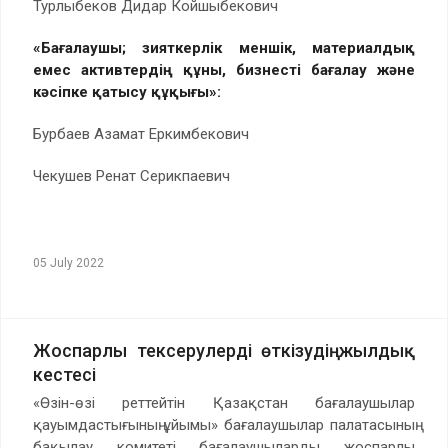
Турлыбеков Дидар Койшыбекович
«Бағалаушы; зияткерлік меншік, материалдық
емес активтердің құны, бизнесті бағалау және
кәсіпке қатысу құқығы»:
Бурбаев Азамат Еркимбекович
Чекушев Ренат Серикпаевич
05 July 2022
Жоспарлы тексерулерді өткізудің жылдық
кестесі
«Өзін-өзі реттейтін Қазақстан бағалаушылар
қауымдастығының ұйымы» бағалаушылар палатасының
бақылау комитеті бағалаушыларды жоспарлы