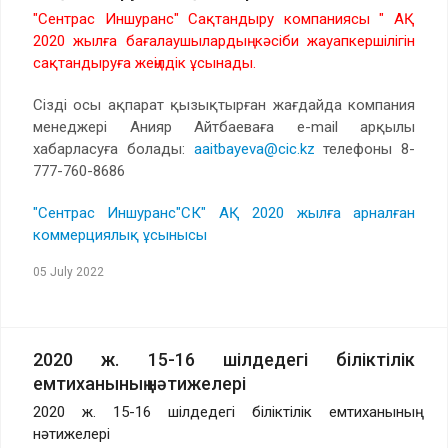
"Сентрас Иншуранс" Сақтандыру компаниясы " АҚ
2020 жылға бағалаушылардың кәсіби жауапкершілігін
сақтандыруға жеңілдік ұсынады.
Сізді осы ақпарат қызықтырған жағдайда компания
менеджері Анияр Айтбаеваға e-mail арқылы
хабарласуға болады:
aaitbayeva@cic.kz
телефоны 8-
777-760-8686
"Сентрас Иншуранс"СК" АҚ 2020 жылға арналған
коммерциялық ұсынысы
05 July 2022
2020 ж. 15-16 шілдедегі біліктілік
емтиханының нәтижелері
2020 ж. 15-16 шілдедегі біліктілік емтиханының
нәтижелері