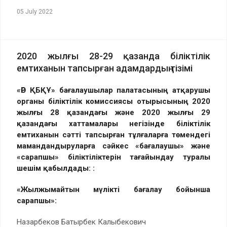
05 July 2022
2020 жылғы 28-29 қазанда біліктілік
емтиханын тапсырған адамдардың тізімі
«ӨР ҚБҚҰ» бағалаушылар палатасының атқарушы
органы біліктілік комиссиясы отырысының 2020
жылғы 28 қазандағы және 2020 жылғы 29
қазандағы хаттамалары негізінде біліктілік
емтиханын сәтті тапсырған тұлғаларға төмендегі
мамандандыруларға сәйкес «бағалаушы» және
«сарапшы» біліктіліктерін тағайындау туралы
шешім қабылдады:
:
«Жылжымайтын мүлікті бағалау бойынша
сарапшы»
:
Назарбеков Батырбек Калыбекович