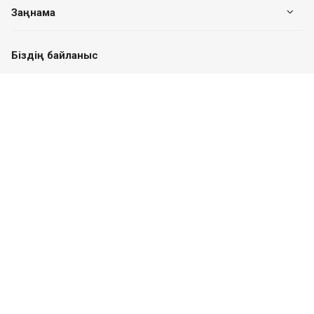
Заңнама
Біздің байланыс
+7 (7182) 513-240
+7 777-551-32-40
Пн. – Пт.: с 8:00 до 17:00
Павлодар қ., Едіге би к-сі, 76, 302 кеңсе
valuer.kz@mail.ru
Сайттың дамуы
SITER.KZ
©2026 Барлық құқықтар қорғалған.