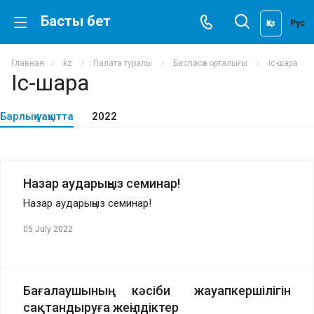
Басты бет
Қаз
Рус
Главная
kz
Палата туралы
Баспасөз орталығы
Іс-шара
Іс-шара
Барлық уақытта
2022
Назар аударыңыз семинар!
Назар аударыңыз семинар!
05 July 2022
Бағалаушының кәсіби жауапкершілігін
сақтандыруға жеңілдіктер