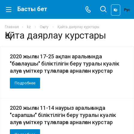
Басты бет
Қаз
Рус
Главная
kz
Оқыту
Қайта даярлау курстары
Қайта даярлау курстары
2020 жылғы 17-25 ақпан аралығында
"бағалаушы" біліктілігін беру туралы куәлік
алуға үміткер тұлғаларға арналған курстар
Подробнее
2020 жылғы 11-14 наурыз аралығында
"сарапшы" біліктілігін беру туралы куәлік
алуға үміткер тұлғаларға арналған курстар