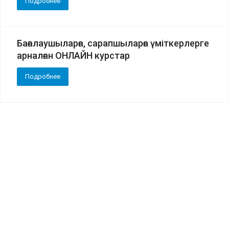
Подробнее
Бағалаушыларға, сарапшыларға үміткерлерге
арналған ОНЛАЙН курстар
Подробнее