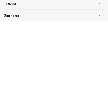
Тізілім
Заңнама
Біздің байланыс
+7 (7182) 513-240
+7 777-551-32-40
Пн. – Пт.: с 8:00 до 17:00
Павлодар қ., Едіге би к-сі, 76, 302 кеңсе
valuer.kz@mail.ru
Сайттың дамуы
SITER.KZ