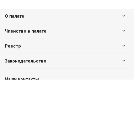
О палате
Членство в палате
Реестр
Законодательство
Наши контакты
+7 (7182) 513-240
+7 777-551-32-40
Пн. – Пт.: с 8:00 до 17:00
г. Павлодар, ул. Eдіге би, 76, офис 302
valuer.kz@mail.ru