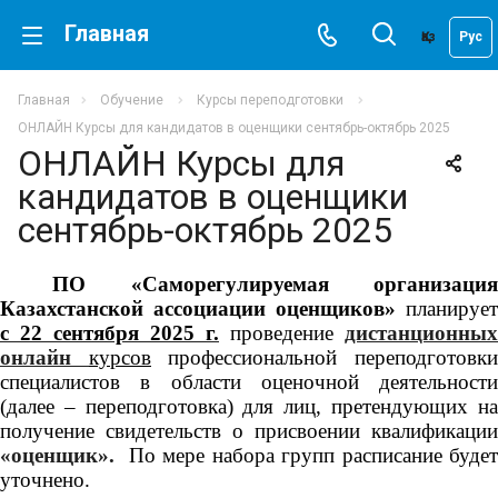
Главная
Қаз
Рус
Главная
Обучение
Курсы переподготовки
ОНЛАЙН Курсы для кандидатов в оценщики сентябрь-октябрь 2025
ОНЛАЙН Курсы для
кандидатов в оценщики
сентябрь-октябрь 2025
ПО «Саморегулируемая организация
Казахстанской ассоциации оценщиков»
планирует
с 22
сентября
202
5
г.
проведение
дистанционных
онлайн
курсов
профессиональной переподготовки
специалистов в области оценочной деятельности
(далее – переподготовка) для лиц, претендующих на
получение свидетельств о присвоении квалификации
«оценщик».
По мере набора групп расписание будет
уточнено.