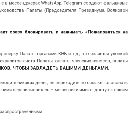
рые в мессенджерах WhatsApp, Telegram создают фальшивые
уководства Палаты (Председателя Президиума, Волковой
акт сразу блокировать и нажимать «Пожаловаться на
оверку Палаты органами КНБ и т.д., что является уловкой
еквизитов счета Палаты, оплаты членских взносов, оплаты
КОВ, ЧТОБЫ ЗАВЛАДЕТЬ ВАШИМИ ДЕНЬГАМИ.
водите никаких денег, не переходите по ссылке голосовать
ы с ними переписываетесь – мошенники имеют доступ к вашим
 распространенными.