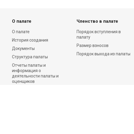
О палате
Членство в палате
О палате
Порядок вступления в
палату
История создания
Размер взносов
Документы
Порядок выхода из палаты
Структура палаты
Отчеты палаты и
информация о
деятельности палаты и
оценщиков
Пресс-центр
Контакты
©2026 Все права защищены.