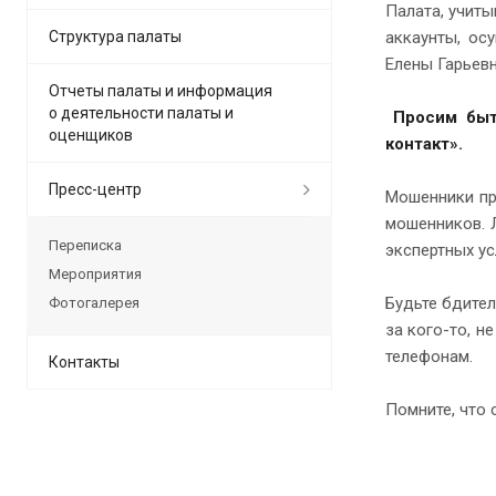
Палата, учит
Структура палаты
аккаунты, ос
Елены Гарьев
Отчеты палаты и информация
о деятельности палаты и
Просим быт
оценщиков
контакт».
Пресс-центр
Мошенники пр
мошенников. 
Переписка
экспертных у
Мероприятия
Будьте бдител
Фотогалерея
за кого-то, н
телефонам.
Контакты
Помните, что