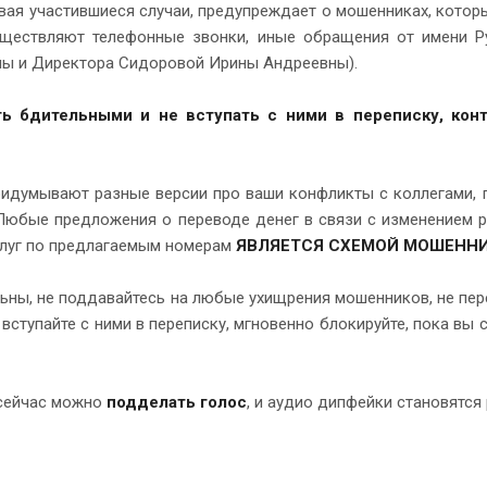
ывая участившиеся случаи, предупреждает о мошенниках, кото
уществляют телефонные звонки, иные обращения от имени Р
ны и Директора Сидоровой Ирины Андреевны).
ь бдительными и не вступать с ними в переписку, конт
идумывают разные версии про ваши конфликты с коллегами, пр
Любые предложения о переводе денег в связи с изменением р
слуг по предлагаемым номерам
ЯВЛЯЕТСЯ СХЕМОЙ МОШЕННИ
ьны, не поддавайтесь на любые ухищрения мошенников, не пере
е вступайте с ними в переписку, мгновенно блокируйте, пока в
 сейчас можно
подделать голос
, и аудио дипфейки становятся