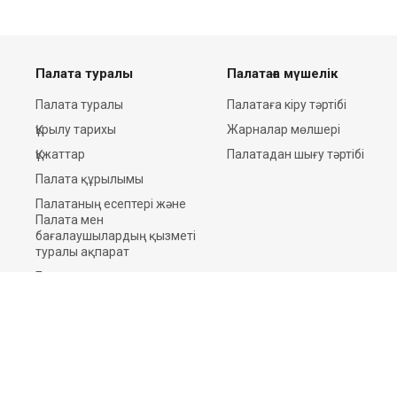
Палата туралы
Палатаға мүшелік
Палата туралы
Палатаға кіру тәртібі
Құрылу тарихы
Жарналар мөлшері
Құжаттар
Палатадан шығу тәртібі
Палата құрылымы
Палатаның есептері және
Палата мен
бағалаушылардың қызметі
туралы ақпарат
Баспасөз орталығы
Байланыстар