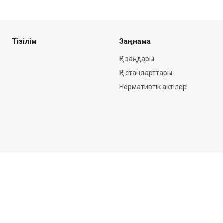
Тізілім
Заңнама
ҚР заңдары
ҚР стандарттары
Нормативтік актілер