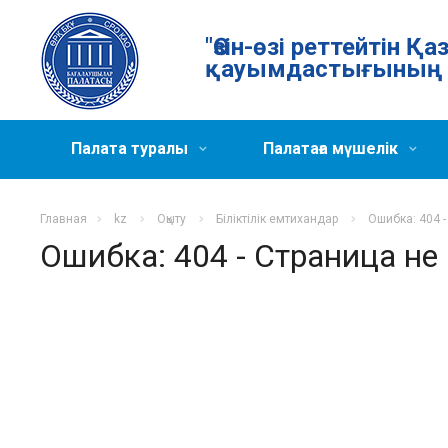
"Өзін-өзі реттейтін 
қауымдастығының 
Палата туралы
Палатаға мүшелік
Главная
kz
Оқыту
Біліктілік емтихандар
Ошибка: 404 
Ошибка: 404 - Страница не