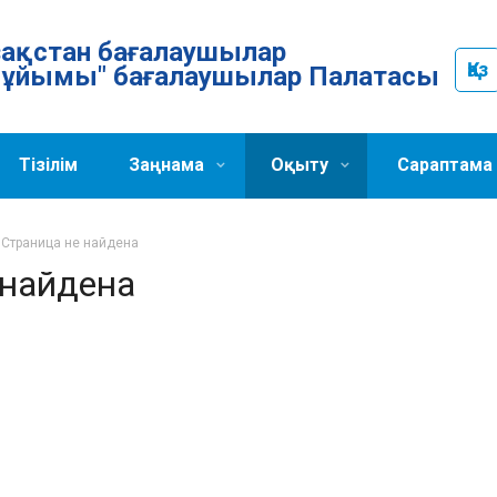
Қазақстан бағалаушылар
Қаз
ұйымы" бағалаушылар Палатасы
Тізілім
Заңнама
Оқыту
Сараптама
- Страница не найдена
 найдена