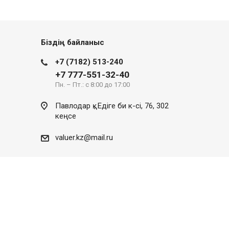
Біздің байланыс
+7 (7182) 513-240
+7 777-551-32-40
Пн. – Пт.: с 8:00 до 17:00
Павлодар қ., Едіге би к-сі, 76, 302
кеңсе
valuer.kz@mail.ru
Сайттың дамуы
SITER.KZ