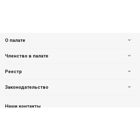
О палате
Членство в палате
Реестр
Законодательство
Наши контакты
+7 (7182) 513-240
+7 777-551-32-40
Пн. – Пт.: с 8:00 до 17:00