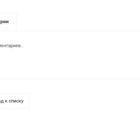
арии
ентариев...
д к списку