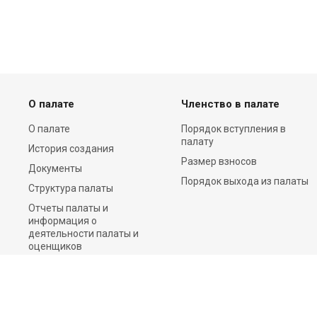
О палате
Членство в палате
О палате
Порядок вступления в
палату
История создания
Размер взносов
Документы
Порядок выхода из палаты
Структура палаты
Отчеты палаты и
информация о
деятельности палаты и
оценщиков
Пресс-центр
Контакты