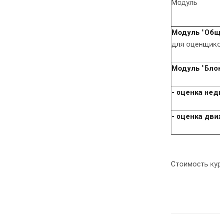
Модуль
Модуль "Общ
для оценщик
Модуль "Бло
- оценка не
- оценка дв
Стоимость кур