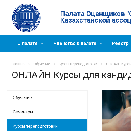
Палата Оценщиков "
Казахстанской ассо
О палате
Членство в палате
Реестр
Главная
Обучение
Курсы переподготовки
ОНЛАЙН Курсы
ОНЛАЙН Курсы для кандид
Обучение
Семинары
Курсы переподготовки