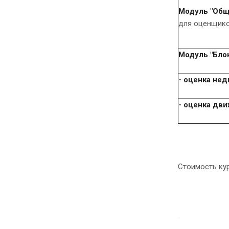
Модуль "Общ
для оценщик
Модуль "Бло
- оценка не
- оценка дв
Стоимость кур