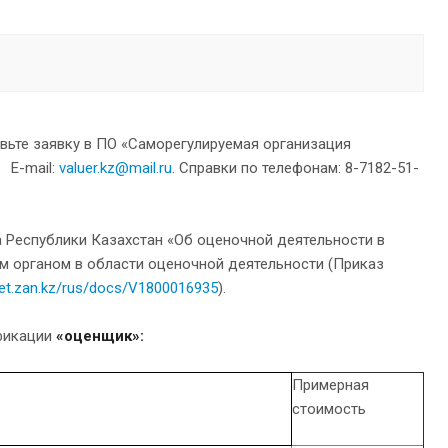
вьте заявку в ПО «Саморегулируемая организация
 Е-mail:
valuer.kz@mail.ru
. Справки по телефонам: 8-7182-51-
а Республики Казахстан «Об оценочной деятельности в
м органом в области оценочной деятельности (Приказ
ilet.zan.kz/rus/docs/V1800016935
).
фикации
«оценщик»:
Примерная
стоимость