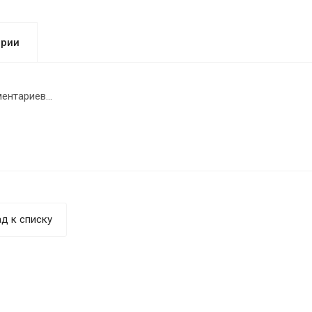
арии
ентариев...
д к списку