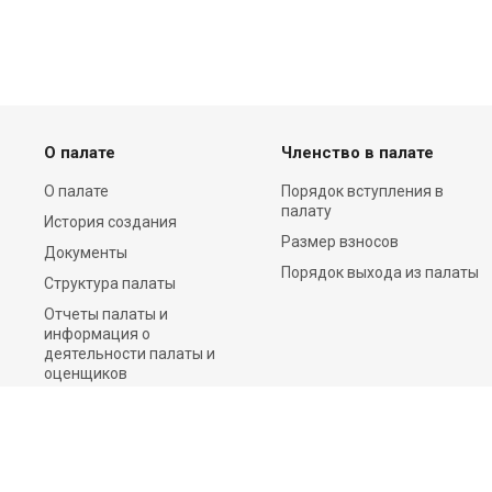
О палате
Членство в палате
О палате
Порядок вступления в
палату
История создания
Размер взносов
Документы
Порядок выхода из палаты
Структура палаты
Отчеты палаты и
информация о
деятельности палаты и
оценщиков
Пресс-центр
Контакты