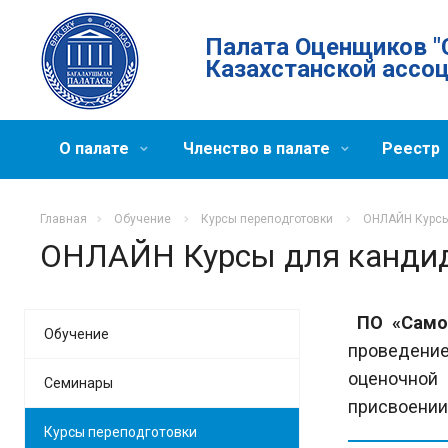
Палата Оценщиков "
Казахстанской ассо
О палате
Членство в палате
Реестр
Главная
Обучение
Курсы переподготовки
ОНЛАЙН Курсы
ОНЛАЙН Курсы для кандид
ПО «Само
Обучение
проведени
оценочной
Семинары
присвоении
Курсы переподготовки