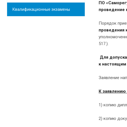
ПО «Саморег
Квалификационные экзамены
проведение 
Порядок прие
проведения 
уполномоченн
517.).
Для допуска
к настоящим
Заявление нап
К заявлению
1) копию дип
2) копию док