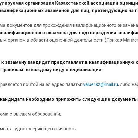
улируемая организация Казахстанской ассоциации оценщик
квалификационных экзаменов для лиц, претендующих на 
ма документов для прохождения квалификационного экзамена 
квалификационного экзамена для подтверждения квалифи
ым органом в области оценочной деятельности (Приказ Минист
 к экзамену кандидат представляет в квалификационную 
 Правилам по каждому виду специализации.
равляется почтой на эл.адрес палаты:
valuer.kz@mail.ru
, либо н
 кандидата необходимо приложить следующие документы
лома о высшем образовании;
умента, удостоверяющего личность;