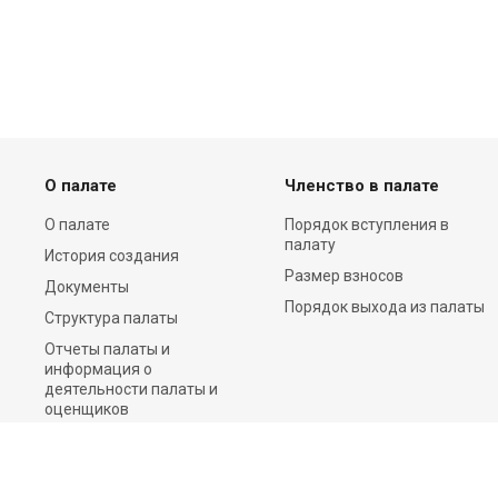
О палате
Членство в палате
О палате
Порядок вступления в
палату
История создания
Размер взносов
Документы
Порядок выхода из палаты
Структура палаты
Отчеты палаты и
информация о
деятельности палаты и
оценщиков
Пресс-центр
Контакты