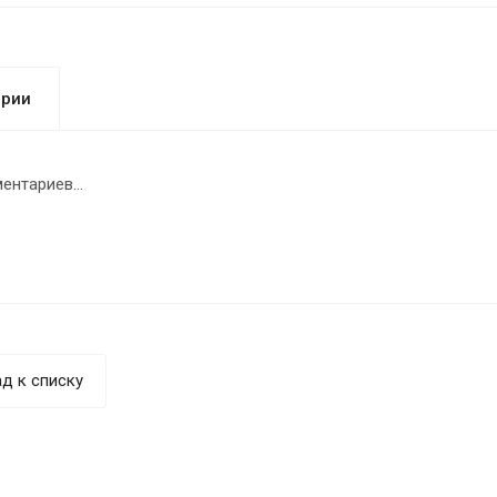
арии
ентариев...
д к списку