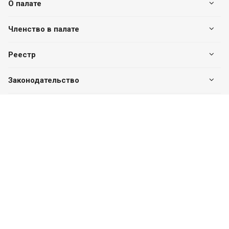
О палате
Членство в палате
Реестр
Законодательство
Наши контакты
+7 (7182) 513-240
+7 777-551-32-40
Пн. – Пт.: с 8:00 до 17:00
г. Павлодар, ул. Eдіге би, 76, офис 302
valuer.kz@mail.ru