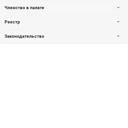
Членство в палате
Реестр
Законодательство
Наши контакты
+7 (7182) 513-240
+7 777-551-32-40
Пн. – Пт.: с 8:00 до 17:00
г. Павлодар, ул. Eдіге би, 76, офис 302
valuer.kz@mail.ru
Разработка сайта
SITER.KZ