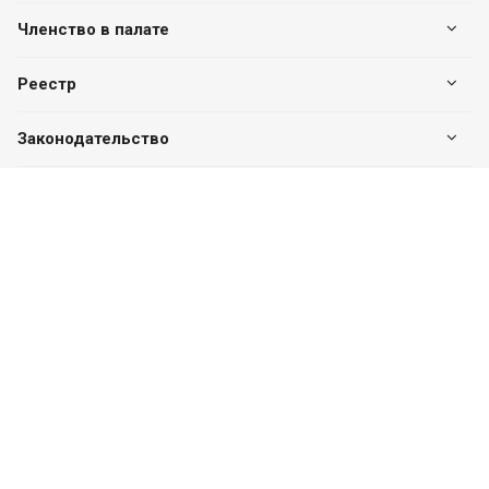
Членство в палате
Реестр
Законодательство
Наши контакты
+7 (7182) 513-240
+7 777-551-32-40
Пн. – Пт.: с 8:00 до 17:00
г. Павлодар, ул. Eдіге би, 76, офис 302
valuer.kz@mail.ru
Разработка сайта
SITER.KZ