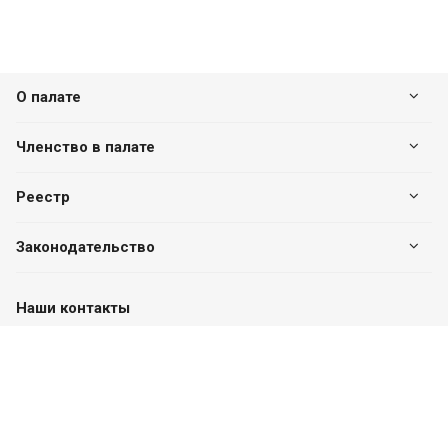
О палате
Членство в палате
Реестр
Законодательство
Наши контакты
+7 (7182) 513-240
+7 777-551-32-40
Пн. – Пт.: с 8:00 до 17:00
г. Павлодар, ул. Eдіге би, 76, офис 302