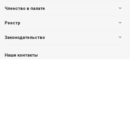
Членство в палате
Реестр
Законодательство
Наши контакты
+7 (7182) 513-240
+7 777-551-32-40
Пн. – Пт.: с 8:00 до 17:00
г. Павлодар, ул. Eдіге би, 76, офис 302
valuer.kz@mail.ru
Разработка сайта
SITER.KZ