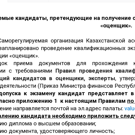
емые кандидаты, претендующие на получение с
«оценщик».
аморегулируемая организация Казахстанской 
запланировано проведение квалификационных экз
ии «оценщик».
док приема документов для прохождения к
вии с требованиями
Правил проведения квали
ций кандидатов в оценщики, эксперты
, утве
деятельности (Приказ Министра финансов Республик
допуска к экзамену кандидат представляет в
ласно приложению 1 к настоящим Правилам
по
ение направляется почтой на эл.адрес палаты:
valu
явлению кандидата необходимо приложить сле
пию диплома о высшем образовании;
пию документа, удостоверяющего личность;