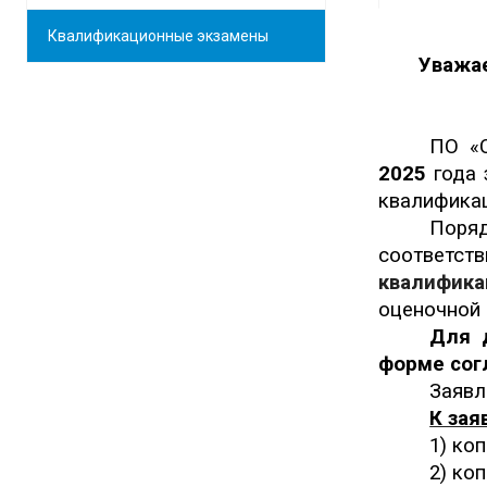
Квалификационные экзамены
Уважа
ПО «С
202
5
года 
квалификац
Поря
соответст
квалифика
оценочной 
Для 
форме сог
Заявл
К за
1) ко
2) ко