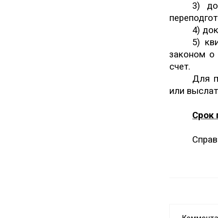
3) д
переподгот
4) до
5) кв
законом о
счет.
Для п
или выслат
Срок 
Справ
Коммент