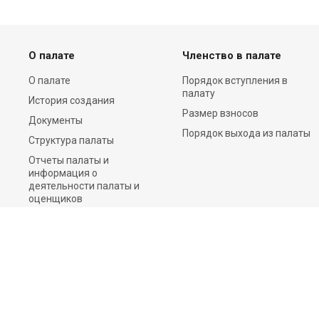
О палате
Членство в палате
О палате
Порядок вступления в
палату
История создания
Размер взносов
Документы
Порядок выхода из палаты
Структура палаты
Отчеты палаты и
информация о
деятельности палаты и
оценщиков
Пресс-центр
Контакты
©2026 Все права защищены.